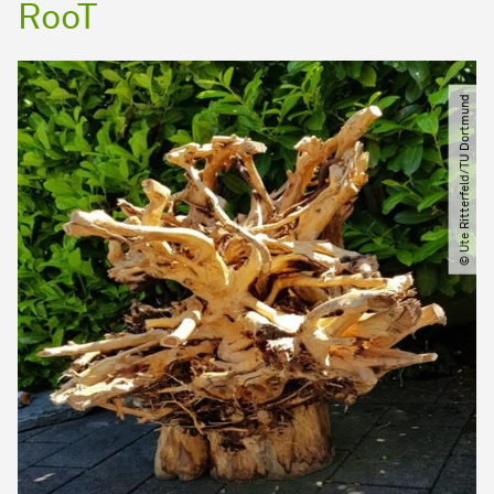
RooT
© Ute Ritterfeld​/​TU Dortmund